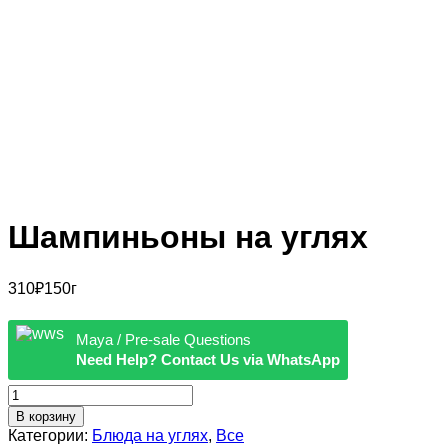
Шампиньоны на углях
310
₽
150г
Maya / Pre-sale Questions
Need Help? Contact Us via WhatsApp
Количество
Шампиньоны
В корзину
на
Категории:
Блюда на углях
,
Все
углях