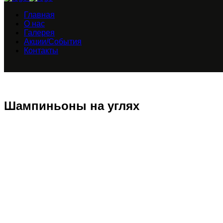
Главная
О нас
Галерея
Акции/События
Контакты
Шампиньоны на углях