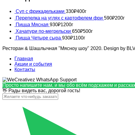
Суп с фрикадельками
330
₽
400г
Перепелка на углях с картофелем фри
590
₽
200г
Пицца Мясная
930
₽
1200г
Хачапури по-мегрельски
650
₽
500г
Пицца Четыре сыра
930
₽
1100г
Ресторан & Шашлычная "Мясноу шоу" 2020. Design by 
Главная
Акции и события
Контакты
Просто напишите нам, и мы обо всём подскажем и расск
👋 Рады видеть вас, дорогой гость!