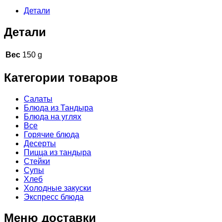
Детали
Детали
Вес
150 g
Категории товаров
Cалаты
Блюда из Тандыра
Блюда на углях
Все
Горячие блюда
Десерты
Пицца из тандыра
Стейки
Супы
Хлеб
Холодные закуски
Экспресс блюда
Меню доставки