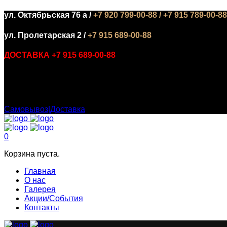
ул. Октябрьская 76 а /
+7 920 799-00-88 / +7 915 789-00-88
ул. Пролетарская 2 /
+7 915 689-00-88
ДОСТАВКА +7 915 689-00-88
БИЗНЕС ЛАНЧ С 12:00 ДО 16:00 :
Самовывоз|Доставка
0
Корзина пуста.
Главная
О нас
Галерея
Акции/События
Контакты