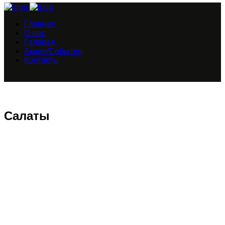
Главная
О нас
Галерея
Акции/События
Контакты
Cалаты