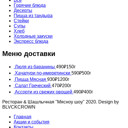
Все
Горячие блюда
Десерты
Пицца из тандыра
Стейки
Супы
Хлеб
Холодные закуски
Экспресс блюда
Меню доставки
Люля из баранины
490
₽
150г
Хачапури по-имеретински
590
₽
500г
Пицца Мясная
930
₽
1200г
Салат Греческий
470
₽
200г
Ассорти из свежих овощей
490
₽
400г
Ресторан & Шашлычная "Мясноу шоу" 2020. Design by
BLVCKCROWN
Главная
Акции и события
Контакты