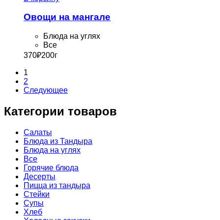
Овощи на мангале
Блюда на углях
Все
370
₽
200г
1
2
Cледующее
Категории товаров
Cалаты
Блюда из Тандыра
Блюда на углях
Все
Горячие блюда
Десерты
Пицца из тандыра
Стейки
Супы
Хлеб