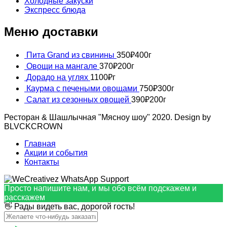
Холодные закуски
Экспресс блюда
Меню доставки
Пита Grand из свинины
350
₽
400г
Овощи на мангале
370
₽
200г
Дорадо на углях
1100
₽
г
Каурма с печеными овощами
750
₽
300г
Салат из сезонных овощей
390
₽
200г
Ресторан & Шашлычная "Мясноу шоу" 2020. Design by
BLVCKCROWN
Главная
Акции и события
Контакты
Просто напишите нам, и мы обо всём подскажем и
расскажем
👋 Рады видеть вас, дорогой гость!