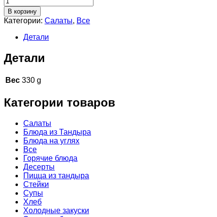
Салат
В корзину
Мясное
Категории:
Cалаты
,
Все
шоу
от
Детали
Шефа
Детали
Вес
330 g
Категории товаров
Cалаты
Блюда из Тандыра
Блюда на углях
Все
Горячие блюда
Десерты
Пицца из тандыра
Стейки
Супы
Хлеб
Холодные закуски