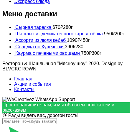
Экспресс блюда
Меню доставки
Сырная тарелка
670
₽
280г
Шашлык из деликатесного каре ягнёнка
950
₽
200г
Ассорти из люля кебаб
1090
₽
450г
Селедка по Купечески
390
₽
230г
Каурма с печеными овощами
750
₽
300г
Ресторан & Шашлычная "Мясноу шоу" 2020. Design by
BLVCKCROWN
Главная
Акции и события
Контакты
Просто напишите нам, и мы обо всём подскажем и
расскажем
👋 Рады видеть вас, дорогой гость!