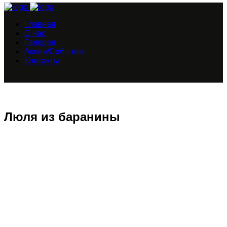
Главная
О нас
Галерея
Акции/События
Контакты
Люля из баранины