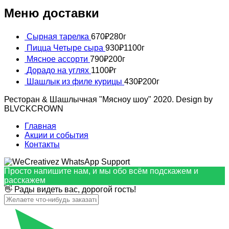
Меню доставки
Сырная тарелка
670
₽
280г
Пицца Четыре сыра
930
₽
1100г
Мясное ассорти
790
₽
200г
Дорадо на углях
1100
₽
г
Шашлык из филе курицы
430
₽
200г
Ресторан & Шашлычная "Мясноу шоу" 2020. Design by
BLVCKCROWN
Главная
Акции и события
Контакты
Просто напишите нам, и мы обо всём подскажем и
расскажем
👋 Рады видеть вас, дорогой гость!